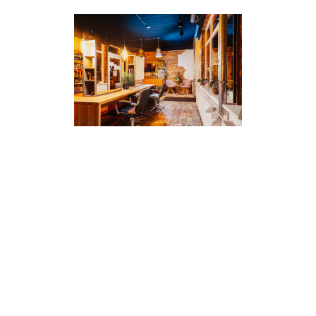
Startseite
COVID NEWS
Online Terminbuchung
Über uns
Aktuelles / Anfahrt